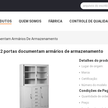
DUTOS
QUEM SOMOS
FÁBRICA
CONTROLE DE QUALID
mentam Armários De Armazenamento
2 portas documentam armários de armazenamento
Detalhes do prod
Lugar de origem:
Marca:
Certificação:
Número do modelo:
Condições de Pag
Quantidade de ord
Preço: