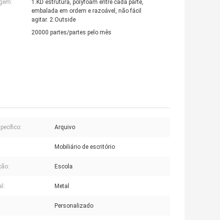
agem:
1.KD estrutura, polyfoam entre cada parte,
embalada em ordem e razoável, não fácil
agitar. 2.Outside
20000 partes/partes pelo mês
pecífico:
Arquivo
Mobiliário de escritório
ção:
Escola
l:
Metal
Personalizado