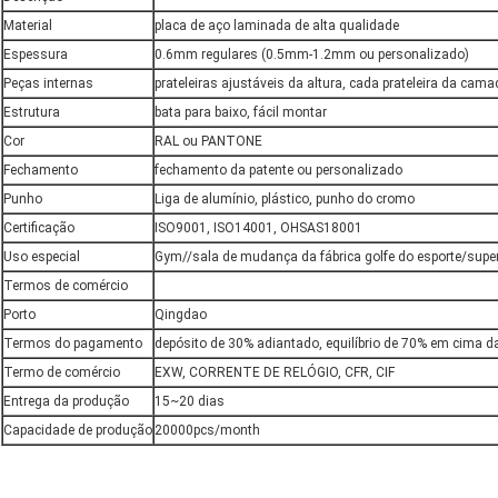
Material
placa de aço laminada de alta qualidade
Espessura
0.6mm regulares (0.5mm-1.2mm ou personalizado)
Peças internas
prateleiras ajustáveis da altura, cada prateleira da cam
Estrutura
bata para baixo, fácil montar
Cor
RAL ou PANTONE
Fechamento
fechamento da patente ou personalizado
Punho
Liga de alumínio, plástico, punho do cromo
Certificação
ISO9001, ISO14001, OHSAS18001
Uso especial
Gym//sala de mudança da fábrica golfe do esporte/supe
Termos de comércio
Porto
Qingdao
Termos do pagamento
depósito de 30% adiantado, equilíbrio de 70% em cima d
Termo de comércio
EXW, CORRENTE DE RELÓGIO, CFR, CIF
Entrega da produção
15~20 dias
Capacidade de produção
20000pcs/month