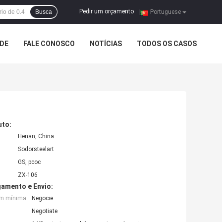
Pedir um orçamento
Busca
|
Portuguese
ADE
FALE CONOSCO
NOTÍCIAS
TODOS OS CASOS
uto:
Henan, China
Sodorsteelart
GS, pcoc
ZX-106
amento e Envio:
em mínima:
Negocie
Negotiate