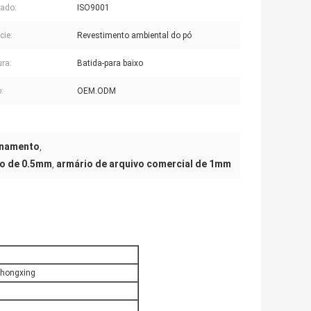
cado:
ISO9001
cie:
Revestimento ambiental do pó
ura:
Batida-para baixo
:
OEM.ODM
enamento
,
o de 0.5mm
armário de arquivo comercial de 1mm
,
Zhongxing