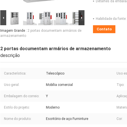
Detalhes da embal
Habilidade da fonte:
Contato
Imagem Grande :
2 portas documentam armários de
armazenamento
2 portas documentam armários de armazenamento
descrição
Característica:
Telescópico
Uso es
Uso geral:
Mobília comercial
Tipo:
Embalagem do correio:
Y
Aplica
Estilo do projeto:
Moderno
Materia
Nome do produto:
Escritório de aço Furninture
Cor: