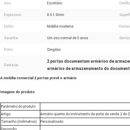
Uso:
Escritório
Certifi
Espessura:
0.5-1.0mm
Superfí
Estilo:
Mobília moderna
Estrut
Garantia:
Um uso normal de 5 anos
Serviço
Porto:
Qingdao
2 portas documentam armários de armaz
Destacar:
armários de armazenamento do document
A mobília comercial 2 portas provê o armário
Imagens do produto
Parâmetro do produto
Artigo
Armário quente do instrumento da porta da venda 2 de 
Tamanho (milímetros)
Personalizado
Descrição