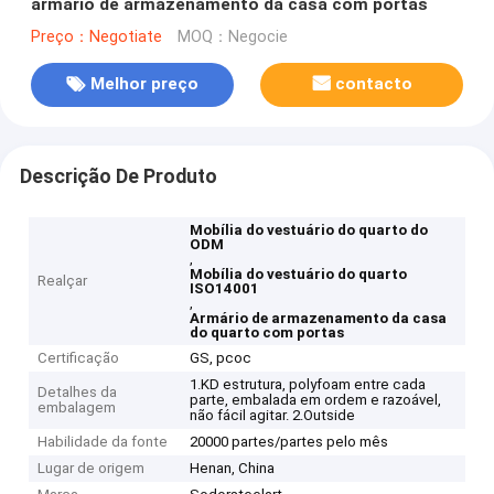
armário de armazenamento da casa com portas
Preço：Negotiate
MOQ：Negocie
Melhor preço
contacto
Descrição De Produto
Mobília do vestuário do quarto do
ODM
,
Mobília do vestuário do quarto
Realçar
ISO14001
,
Armário de armazenamento da casa
do quarto com portas
Certificação
GS, pcoc
1.KD estrutura, polyfoam entre cada
Detalhes da
parte, embalada em ordem e razoável,
embalagem
não fácil agitar. 2.Outside
Habilidade da fonte
20000 partes/partes pelo mês
Lugar de origem
Henan, China