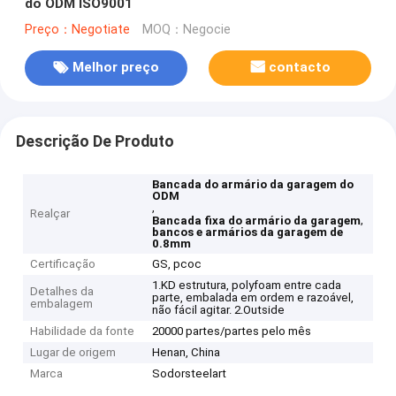
do ODM ISO9001
Preço：Negotiate
MOQ：Negocie
Melhor preço
contacto
Descrição De Produto
Bancada do armário da garagem do
ODM
,
Realçar
,
Bancada fixa do armário da garagem
bancos e armários da garagem de
0.8mm
Certificação
GS, pcoc
1.KD estrutura, polyfoam entre cada
Detalhes da
parte, embalada em ordem e razoável,
embalagem
não fácil agitar. 2.Outside
Habilidade da fonte
20000 partes/partes pelo mês
Lugar de origem
Henan, China
Marca
Sodorsteelart